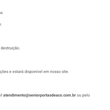
os
r
.
destruição.
ções e estará disponível em nosso site.
il
atendimento@seniorportasdeaco.com.br
ou pelo