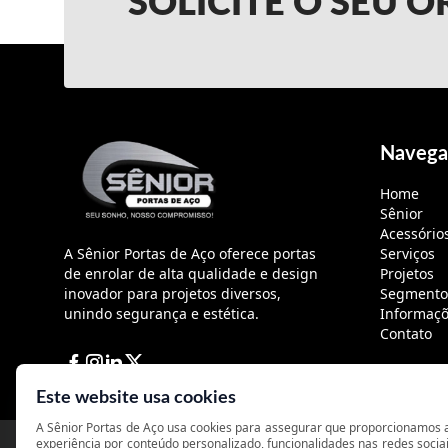
SOLICITE O SEU
Navega
Home
Sênior
Acessório
A Sênior Portas de Aço oferece portas
Serviços
de enrolar de alta qualidade e design
Projetos
inovador para projetos diversos,
Segmento
unindo segurança e estética.
Informaç
Contato
Facebook
Instagram
Linkedin
Twitter
Este website usa cookies
A Sênior Portas de Aço usa cookies para assegurar que proporcionamos 
experiência por conteúdo personalizado, funcionalidades nas redes sociai