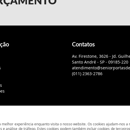
 ORÇAMENTO
ção
Contatos
Av. Firestone, 3626 - Jd. Guil
Santo André - SP - 09185-220
s
atendimento@seniorportasde
(011) 2363-2786
s
ões
a melhor experiência enquanto visita o nosso website. Os cookies ajudam-nos 
© 2026 Sênior Portas de Aço. Todos os direitos reservados.
s e análise de tráfego. Estes cookies podem também incluir cookies de terceiro