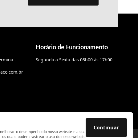
Fornecedores de portas automáticas
HANGAR
INDÚSTRIA
Horário de Funcionamento
Instalação de porta de aço
hermina -
Segunda a Sexta das 08h00 às 17h00
Instalação de porta de aço automática
aco.com.br
Instalação de porta de enrolar
Instalação de Porta Rápida Industrial em
São Bernardo do Campo
Instalação de Portas Seccionais em São
Caetano do Sul
Continuar
a melhorar o desempenho do nosso website e a sua
s, os quais podem rastrear o uso do nosso website