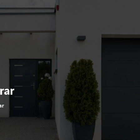
rar
ar