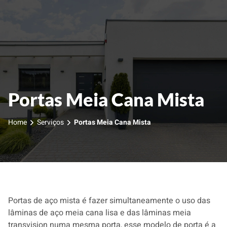
HOME
SÊNIOR
ACESSÓRIOS
Portas Meia Cana Mista
SERVIÇOS
Home
Serviços
Portas Meia Cana Mista
PROJETOS
SEGMENTOS
INFORMAÇÕES
CONTATO
Portas de aço mista é fazer simultaneamente o uso das
lâminas de aço meia cana lisa e das lâminas meia
transvision numa mesma porta, esse modelo de porta é a